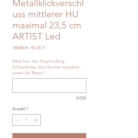
Metallklickverschl
uss mittlerer HU
maximal 23,5 cm
ARTIST Led
Standardpreis
Sale-
 50,00 € 
40,00 €
Preis
Bitte hier den Kopfumfang -
Schlupfmass des Hundes angeben -
sowie die Rasse
*
0/500
Anzahl
*