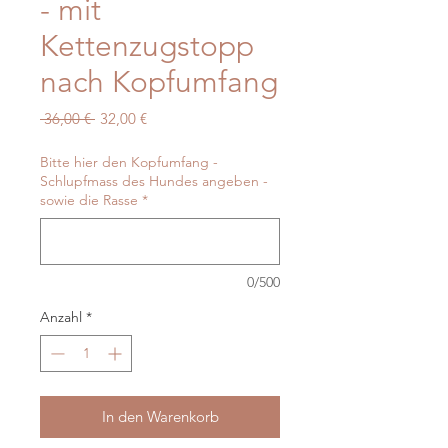
- mit
Kettenzugstopp
nach Kopfumfang
Standardpreis
Sale-
 36,00 € 
32,00 €
Preis
Bitte hier den Kopfumfang -
Schlupfmass des Hundes angeben -
sowie die Rasse
*
0/500
Anzahl
*
In den Warenkorb