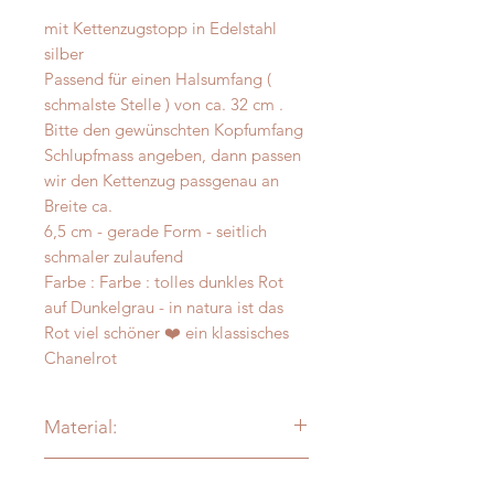
mit Kettenzugstopp in Edelstahl
silber
Passend für einen Halsumfang (
schmalste Stelle ) von ca. 32 cm .
Bitte den gewünschten Kopfumfang
Schlupfmass angeben, dann passen
wir den Kettenzug passgenau an
Breite ca.
6,5 cm - gerade Form - seitlich
schmaler zulaufend
Farbe : Farbe : tolles dunkles Rot
auf Dunkelgrau - in natura ist das
Rot viel schöner ❤️ ein klassisches
Chanelrot
Material:
Alpaka - Merinofilz
Messanleitung
Verzierung: je nach Modell: