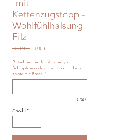
-mit
Kettenzugstopp -
Wohlfühlhalsung
Filz
Standardpreis
Sale-
 36,00 € 
33,00 €
Preis
Bitte hier den Kopfumfang -
Schlupfmass des Hundes angeben -
sowie die Rasse
*
0/500
Anzahl
*