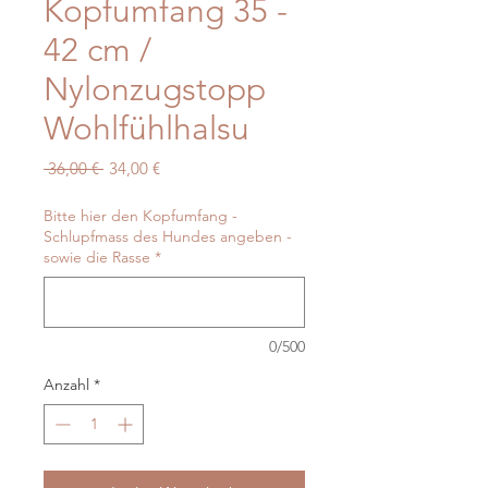
Kopfumfang 35 -
42 cm /
Nylonzugstopp
Wohlfühlhalsu
Standardpreis
Sale-
 36,00 € 
34,00 €
Preis
Bitte hier den Kopfumfang -
Schlupfmass des Hundes angeben -
sowie die Rasse
*
0/500
Anzahl
*