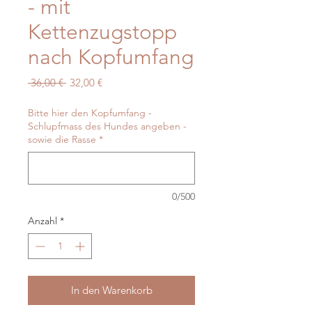
- mit
Kettenzugstopp
nach Kopfumfang
Standardpreis
Sale-
 36,00 € 
32,00 €
Preis
Bitte hier den Kopfumfang -
Schlupfmass des Hundes angeben -
sowie die Rasse
*
0/500
Anzahl
*
In den Warenkorb