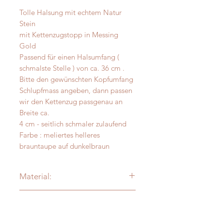
Tolle Halsung mit echtem Natur
Stein
mit Kettenzugstopp in Messing
Gold
Passend für einen Halsumfang (
schmalste Stelle ) von ca. 36 cm .
Bitte den gewünschten Kopfumfang
Schlupfmass angeben, dann passen
wir den Kettenzug passgenau an
Breite ca.
4 cm - seitlich schmaler zulaufend
Farbe : meliertes helleres
brauntaupe auf dunkelbraun
Material:
Alpaka - Merinofilz
Messanleitung
Verzierung: je nach Modell:
vermessingt - messing- antik-silber