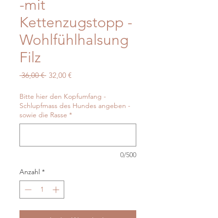
-mit
Kettenzugstopp -
Wohlfühlhalsung
Filz
Standardpreis
Sale-
 36,00 € 
32,00 €
Preis
Bitte hier den Kopfumfang -
Schlupfmass des Hundes angeben -
sowie die Rasse
*
0/500
Anzahl
*