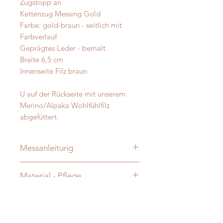
Zugstopp an
Kettenzug Messing Gold
Farbe: gold-braun - seitlich mit
Farbverlauf
Geprägtes Leder - bemalt
Breite 6,5 cm
Innenseite Filz braun
U auf der Rückseite mit unserem
Merino/Alpaka Wohlfühlfilz
abgefüttert.
Messanleitung
Damit Ihre Massanfertigung nachher
Material - Pflege
auch perfekt passt messen Sie Ihren
Hund bitte direkt aus - ohne
Sonderleder / Rind aus EU
Zugabe!
Verzierung: je nach Modell:
vermessingt - messing- antik-silber
Sie finden auf unserer Website auch