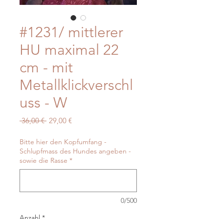
#1231/ mittlerer
HU maximal 22
cm - mit
Metallklickverschl
uss - W
Standardpreis
Sale-
 36,00 € 
29,00 €
Preis
Bitte hier den Kopfumfang -
Schlupfmass des Hundes angeben -
sowie die Rasse
*
0/500
Anzahl
*