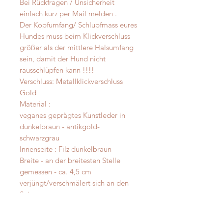
Bei Rückfragen / Unsicherheit
einfach kurz per Mail melden .
Der Kopfumfang/ Schlupfmass eures
Hundes muss beim Klickverschluss
größer als der mittlere Halsumfang
sein, damit der Hund nicht
rausschlüpfen kann !!!!
Verschluss: Metallklickverschluss
Gold
Material :
veganes geprägtes Kunstleder in
dunkelbraun - antikgold-
schwarzgrau
Innenseite : Filz dunkelbraun
Breite - an der breitesten Stelle
gemessen - ca. 4,5 cm
verjüngt/verschmälert sich an den
Seiten
Bitte immer beim anziehen den
Klickverschluss kontrollieren , das er