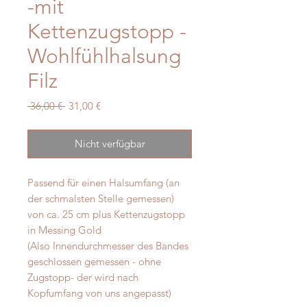
-mit
Kettenzugstopp -
Wohlfühlhalsung
Filz
Standardpreis
Sale-
 36,00 € 
31,00 €
Preis
Nicht verfügbar
Passend für einen Halsumfang (an
der schmalsten Stelle gemessen)
von ca. 25 cm plus Kettenzugstopp
in Messing Gold
(Also Innendurchmesser des Bandes
geschlossen gemessen - ohne
Zugstopp- der wird nach
Kopfumfang von uns angepasst)