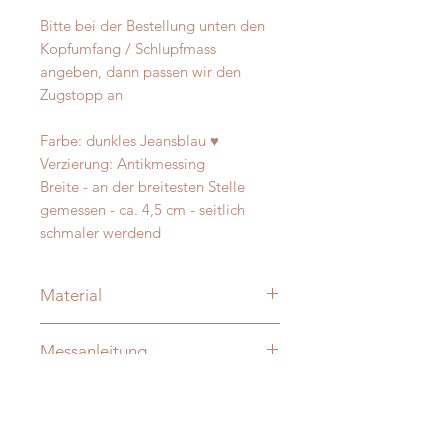
Bitte bei der Bestellung unten den
Kopfumfang / Schlupfmass
angeben, dann passen wir den
Zugstopp an
Farbe: dunkles Jeansblau ♥
Verzierung: Antikmessing
Breite - an der breitesten Stelle
gemessen - ca. 4,5 cm - seitlich
schmaler werdend
Material
Merino und Alpakawolle
Messanleitung
Verzierung: je nach Modell:
vermessingt - messing- antik-silber
Damit Ihre Massanfertigung nachher
D-Ringe: Vollmessing o. Edelstahl -
auch perfekt passt messen Sie Ihren
verschweisst
Hund bitte direkt aus -
ohne
Die Halsungen sind innen - nicht