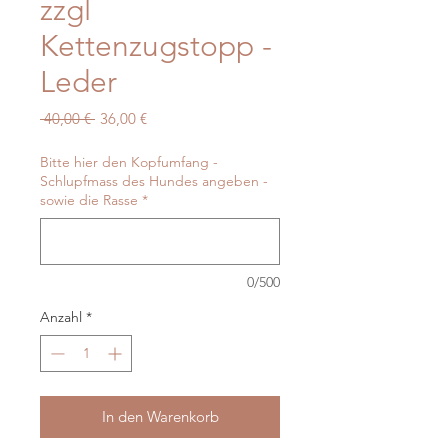
zzgl
Kettenzugstopp -
Leder
Standardpreis
Sale-
 40,00 € 
36,00 €
Preis
Bitte hier den Kopfumfang -
Schlupfmass des Hundes angeben -
sowie die Rasse
*
0/500
Anzahl
*
In den Warenkorb