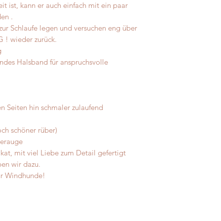
messen Sie Ihren Hun
 ist, kann er auch einfach mit ein paar
Verstärkung durch 
Zugabe!
den .
zur Schlaufe legen und versuchen eng über
Sie finden auf unse
 ! wieder zurück.
Video falls sie sich 
g
ndes Halsband für anspruchsvolle
Wir benötigen folge
einfach im Bestellv
1. Halsumfang- schm
 Seiten hin schmaler zulaufend
Halses
ch schöner rüber)
2. Halsumfang - Hal
gerauge
kat, mit viel Liebe zum Detail gefertigt
3. Schlupfmass - Kop
ben wir dazu.
Massband zur Schlau
für Windhunde!
Hund über den Kopf 
Bei Zugstopp ist es
nicht grösser als de
unsicher sind, konta