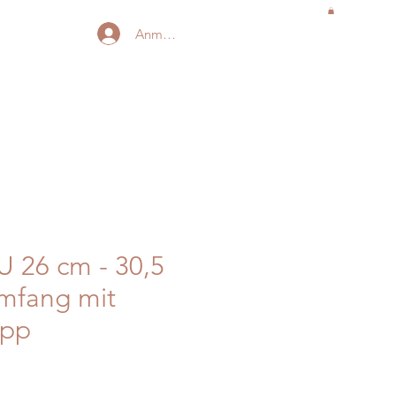
Anmelden
U 26 cm - 30,5
mfang mit
opp
is
-