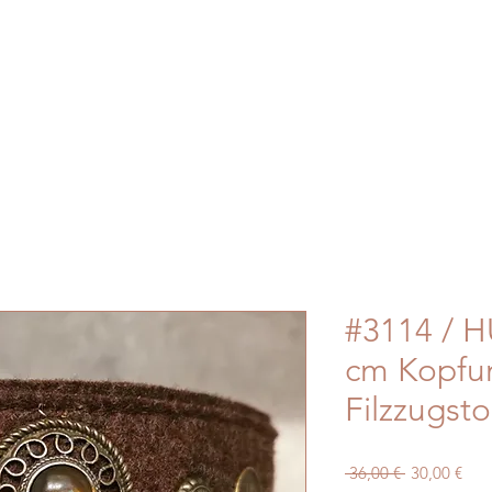
#3114 / H
cm Kopfu
Filzzugst
Standardpre
Sale
 36,00 € 
30,00 €