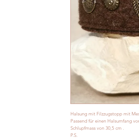
Halsung mit Filzzugstopp mit Mes
Passend für einen Halsumfang vo
Schlupfmass von 30,5 cm .
P.S.