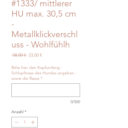
#1333/ mittlerer
HU max. 30,5 cm
-
Metallklickverschl
uss - Wohlfühlh
Standardpreis
Sale-
 38,00 € 
33,00 €
Preis
Bitte hier den Kopfumfang -
Schlupfmass des Hundes angeben -
sowie die Rasse
*
0/500
Anzahl
*