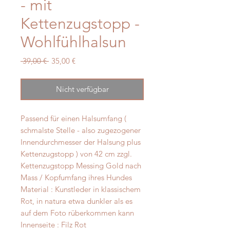
- mit
Kettenzugstopp -
Wohlfühlhalsun
Standardpreis
Sale-
 39,00 € 
35,00 €
Preis
Nicht verfügbar
Passend für einen Halsumfang (
schmalste Stelle - also zugezogener
Innendurchmesser der Halsung plus
Kettenzugstopp ) von 42 cm zzgl.
Kettenzugstopp Messing Gold nach
Mass / Kopfumfang ihres Hundes
Material : Kunstleder in klassischem
Rot, in natura etwa dunkler als es
auf dem Foto rüberkommen kann
Innenseite : Filz Rot