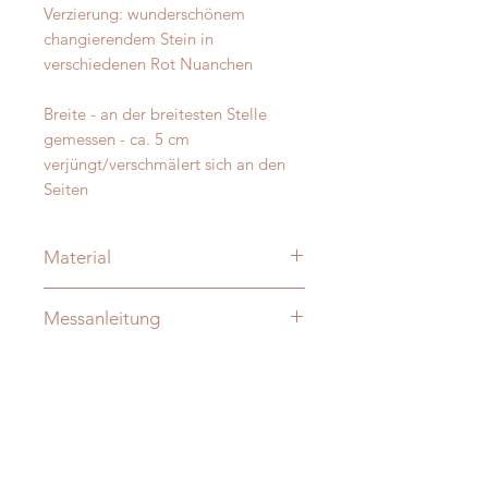
Verzierung: wunderschönem
changierendem Stein in
verschiedenen Rot Nuanchen
Breite - an der breitesten Stelle
gemessen - ca. 5 cm
verjüngt/verschmälert sich an den
Seiten
Material
Merino und Alpakawolle
Messanleitung
Verzierung: je nach Modell:
vermessingt - messing- antik-silber
Damit Ihre Massanfertigung nachher
D-Ringe: Vollmessing o. Edelstahl -
auch perfekt passt messen Sie Ihren
verschweisst
Hund bitte direkt aus -
ohne
Die Halsungen sind innen - nicht
Zugabe!
sichtbar - zusätzlich mit Gurtband
verstäkt !!!
Sie finden auf unserer Website auch