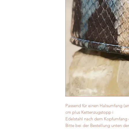
Passend für einen Halsumfang (a
cm plus Kettenzugstopp i
Edelstahl nach dem Kopfumfang 
Bitte bei der Bestellung unten 