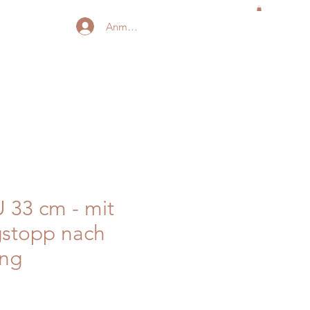
Anmelden
 33 cm - mit
gstopp nach
ng
is
-