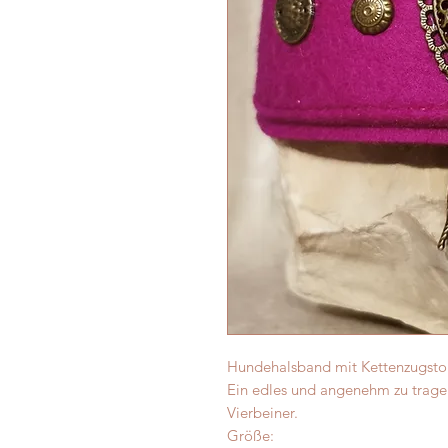
Hundehalsband mit Kettenzugsto
Ein edles und angenehm zu trage
Vierbeiner.
Größe: