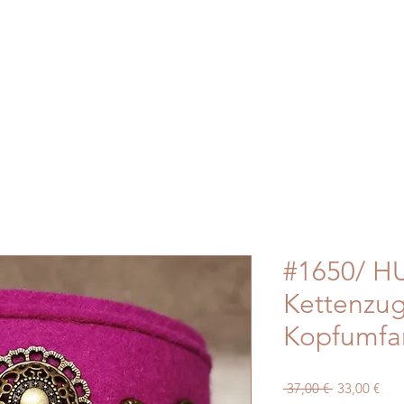
#1650/ HU
Kettenzu
Kopfumfa
Standardpre
Sale
 37,00 € 
33,00 €