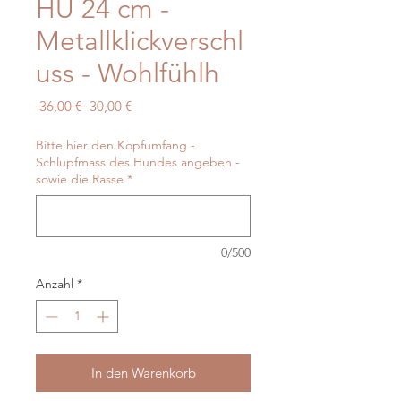
HU 24 cm -
Metallklickverschl
uss - Wohlfühlh
Standardpreis
Sale-
 36,00 € 
30,00 €
Preis
Bitte hier den Kopfumfang -
Schlupfmass des Hundes angeben -
sowie die Rasse
*
0/500
Anzahl
*
In den Warenkorb