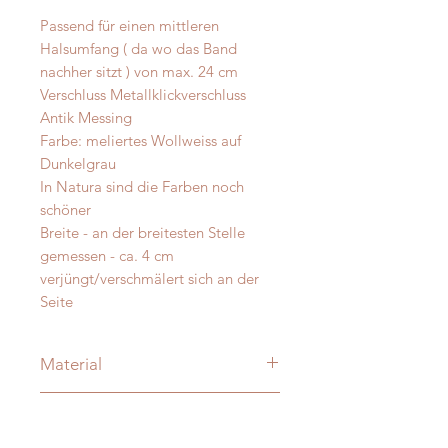
Passend für einen mittleren
Halsumfang ( da wo das Band
nachher sitzt ) von max. 24 cm
Verschluss Metallklickverschluss
Antik Messing
Farbe: meliertes Wollweiss auf
Dunkelgrau
In Natura sind die Farben noch
schöner
Breite - an der breitesten Stelle
gemessen - ca. 4 cm
verjüngt/verschmälert sich an der
Seite
Material
Merino und Alpakawolle
Messanleitung
Verzierung: je nach Modell:
vermessingt - messing- antik-silber