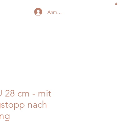
Anmelden
 28 cm - mit
gstopp nach
ng
is
-