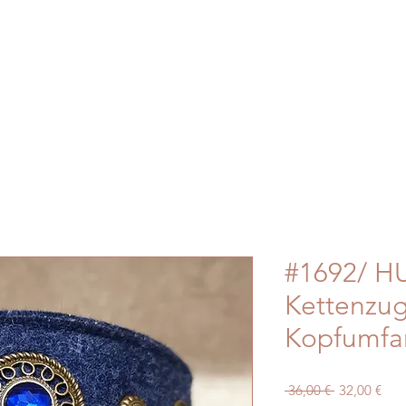
#1692/ HU
Kettenzu
Kopfumfa
Standardpre
Sale
 36,00 € 
32,00 €