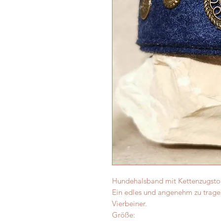
Hundehalsband mit Kettenzugsto
Ein edles und angenehm zu trage
Vierbeiner.
Größe: