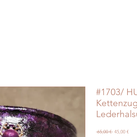
#1703/ HU
Kettenzug
Lederhal
Standardpre
Sale
 65,00 € 
45,00 €