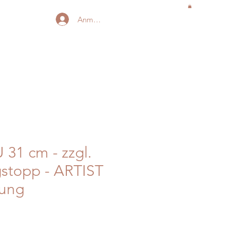
Anmelden
 31 cm - zzgl.
stopp - ARTIST
sung
is
-