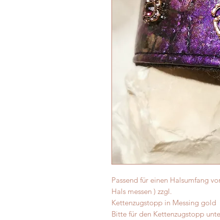
Passend für einen Halsumfang von
Hals messen ) zzgl.
Kettenzugstopp in Messing gold
Bitte für den Kettenzugstopp unt