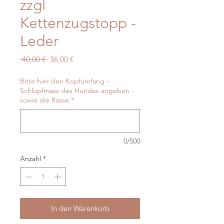
zzgl
Kettenzugstopp -
Leder
Standardpreis
Sale-
 40,00 € 
36,00 €
Preis
Bitte hier den Kopfumfang -
Schlupfmass des Hundes angeben -
sowie die Rasse
*
0/500
Anzahl
*
In den Warenkorb