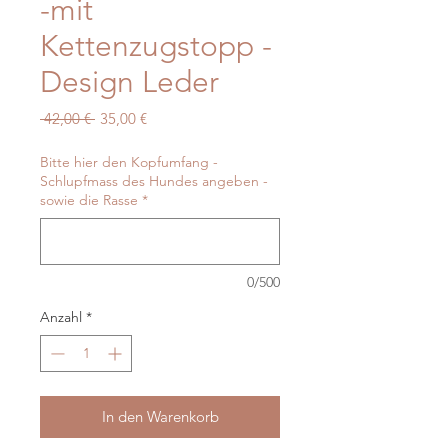
-mit
Kettenzugstopp -
Design Leder
Standardpreis
Sale-
 42,00 € 
35,00 €
Preis
Bitte hier den Kopfumfang -
Schlupfmass des Hundes angeben -
sowie die Rasse
*
0/500
Anzahl
*
In den Warenkorb