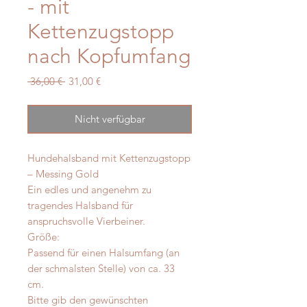
- mit
Kettenzugstopp
nach Kopfumfang
Standardpreis
Sale-
 36,00 € 
31,00 €
Preis
Nicht verfügbar
Hundehalsband mit Kettenzugstopp
– Messing Gold
Ein edles und angenehm zu
tragendes Halsband für
anspruchsvolle Vierbeiner.
Größe:
Passend für einen Halsumfang (an
der schmalsten Stelle) von ca. 33
cm.
Bitte gib den gewünschten