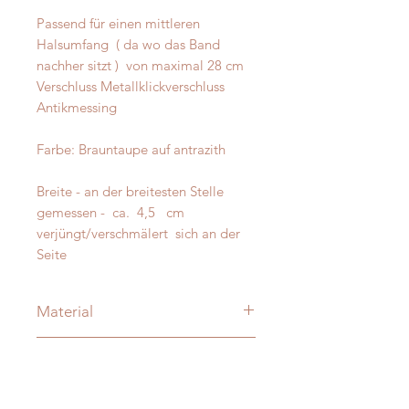
Passend für einen mittleren  
Halsumfang  ( da wo das Band 
nachher sitzt )  von maximal 28 cm

Verschluss Metallklickverschluss 
Antikmessing 

Farbe: Brauntaupe auf antrazith

Breite - an der breitesten Stelle 
gemessen -  ca.  4,5   cm 
verjüngt/verschmälert  sich an der 
Seite
Material
Merino und Alpakawolle
Messanleitung
Verzierung: je nach Modell:
vermessingt - messing- antik-silber
Damit Ihre Massanfertigung nachher
D-Ringe: Vollmessing o. Edelstahl -