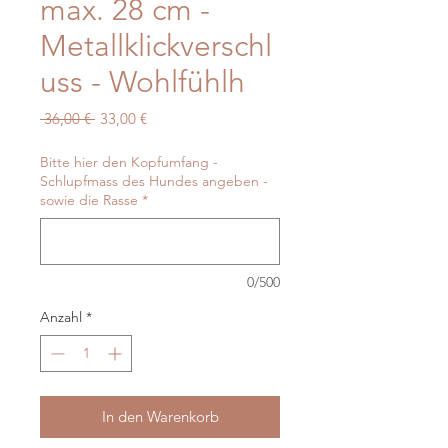
max. 28 cm -
Metallklickverschl
uss - Wohlfühlh
Standardpreis
Sale-
 36,00 € 
33,00 €
Preis
Bitte hier den Kopfumfang -
Schlupfmass des Hundes angeben -
sowie die Rasse
*
0/500
Anzahl
*
In den Warenkorb