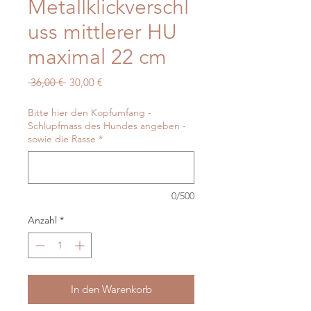
Metallklickverschl
uss mittlerer HU
maximal 22 cm
Standardpreis
Sale-
 36,00 € 
30,00 €
Preis
Bitte hier den Kopfumfang -
Schlupfmass des Hundes angeben -
sowie die Rasse
*
0/500
Anzahl
*
In den Warenkorb