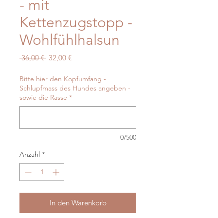
- mit
Kettenzugstopp -
Wohlfühlhalsun
Standardpreis
Sale-
 36,00 € 
32,00 €
Preis
Bitte hier den Kopfumfang -
Schlupfmass des Hundes angeben -
sowie die Rasse
*
0/500
Anzahl
*
In den Warenkorb