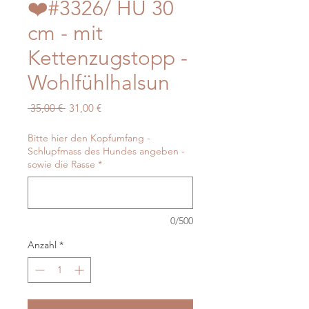
❤️#3326/ HU 30
cm - mit
Kettenzugstopp -
Wohlfühlhalsun
Standardpreis
Sale-
 35,00 € 
31,00 €
Preis
Bitte hier den Kopfumfang -
Schlupfmass des Hundes angeben -
sowie die Rasse
*
0/500
Anzahl
*