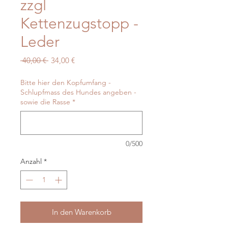
zzgl
Kettenzugstopp -
Leder
Standardpreis
Sale-
 40,00 € 
34,00 €
Preis
Bitte hier den Kopfumfang -
Schlupfmass des Hundes angeben -
sowie die Rasse
*
0/500
Anzahl
*
In den Warenkorb