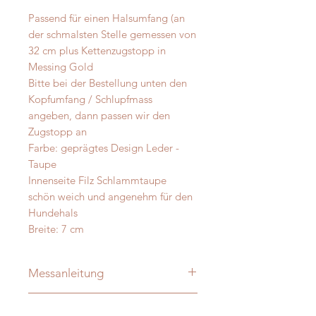
Passend für einen Halsumfang (an
der schmalsten Stelle gemessen von
32 cm plus Kettenzugstopp in
Messing Gold
Bitte bei der Bestellung unten den
Kopfumfang / Schlupfmass
angeben, dann passen wir den
Zugstopp an
Farbe: geprägtes Design Leder -
Taupe
Innenseite Filz Schlammtaupe
schön weich und angenehm für den
Hundehals
Breite: 7 cm
Messanleitung
Damit Ihre Massanfertigung nachher
Material - Pflege
auch perfekt passt messen Sie Ihren