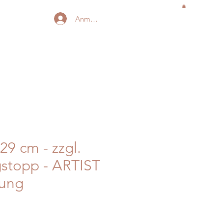
Anmelden
29 cm - zzgl.
stopp - ARTIST
sung
is
-