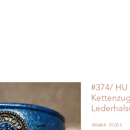
#374/ HU 
Kettenzug
Lederhal
Standardpre
Sale
 59,00 € 
39,00 €