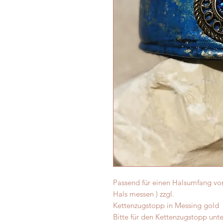
Passend für einen Halsumfang von
Hals messen ) zzgl.
Kettenzugstopp in Messing gold
Bitte für den Kettenzugstopp unt