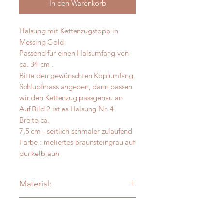
In den Warenkorb
Halsung mit Kettenzugstopp in
Messing Gold
Passend für einen Halsumfang von
ca. 34 cm .
Bitte den gewünschten Kopfumfang
Schlupfmass angeben, dann passen
wir den Kettenzug passgenau an
Auf Bild 2 ist es Halsung Nr. 4
Breite ca.
7,5 cm - seitlich schmaler zulaufend
Farbe : meliertes braunsteingrau auf
dunkelbraun
Material:
Alpaka - Merinofilz
Messanleitung
Verzierung: je nach Modell: