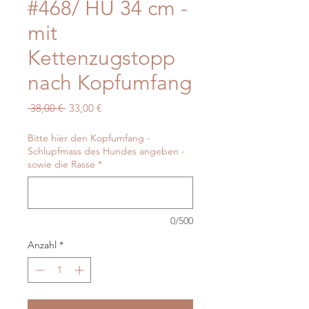
#468/ HU 34 cm -
mit
Kettenzugstopp
nach Kopfumfang
Standardpreis
Sale-
 38,00 € 
33,00 €
Preis
Bitte hier den Kopfumfang -
Schlupfmass des Hundes angeben -
sowie die Rasse
*
0/500
Anzahl
*