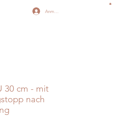
Anmelden
 30 cm - mit
gstopp nach
ng
is
-