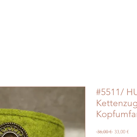
#5511/ HU
Kettenzu
Kopfumfa
Standardpre
Sale
 36,00 € 
33,00 €