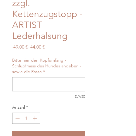
zzgl.
Kettenzugstopp -
ARTIST
Lederhalsung
Standardpreis
Sale-
 49,00 € 
44,00 €
Preis
Bitte hier den Kopfumfang -
Schlupfmass des Hundes angeben -
sowie die Rasse
*
0/500
Anzahl
*