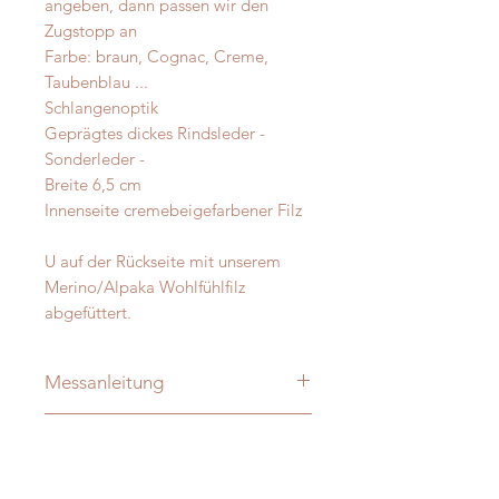
angeben, dann passen wir den
Zugstopp an
Farbe: braun, Cognac, Creme,
Taubenblau ...
Schlangenoptik
Geprägtes dickes Rindsleder -
Sonderleder -
Breite 6,5 cm
Innenseite cremebeigefarbener Filz
U auf der Rückseite mit unserem
Merino/Alpaka Wohlfühlfilz
abgefüttert.
Messanleitung
Damit Ihre Massanfertigung nachher
Material - Pflege
auch perfekt passt messen Sie Ihren
Hund bitte direkt aus - ohne
Sonderleder / Rind aus EU
Zugabe!