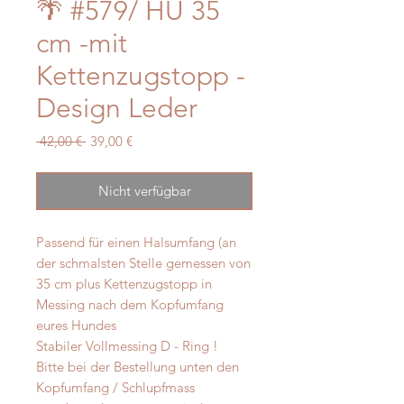
🌴 #579/ HU 35
cm -mit
Kettenzugstopp -
Design Leder
Standardpreis
Sale-
 42,00 € 
39,00 €
Preis
Nicht verfügbar
Passend für einen Halsumfang (an
der schmalsten Stelle gemessen von
35 cm plus Kettenzugstopp in
Messing nach dem Kopfumfang
eures Hundes
Stabiler Vollmessing D - Ring !
Bitte bei der Bestellung unten den
Kopfumfang / Schlupfmass