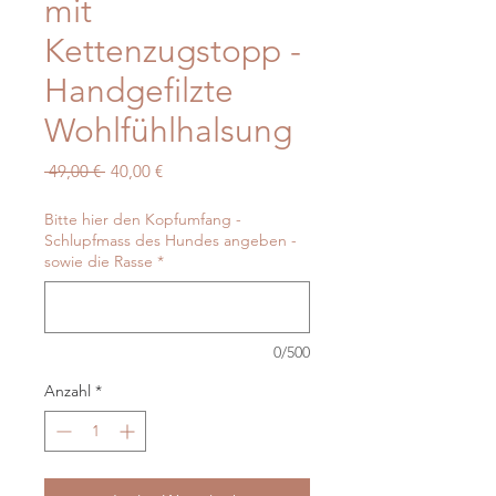
mit
Kettenzugstopp -
Handgefilzte
Wohlfühlhalsung
Standardpreis
Sale-
 49,00 € 
40,00 €
Preis
Bitte hier den Kopfumfang -
Schlupfmass des Hundes angeben -
sowie die Rasse
*
0/500
Anzahl
*