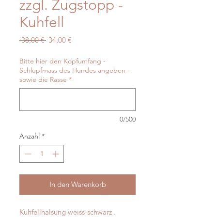
zzgl. Zugstopp -
Kuhfell
Standardpreis
Sale-
 38,00 € 
34,00 €
Preis
Bitte hier den Kopfumfang -
Schlupfmass des Hundes angeben -
sowie die Rasse
*
0/500
Anzahl
*
In den Warenkorb
Kuhfellhalsung weiss-schwarz .