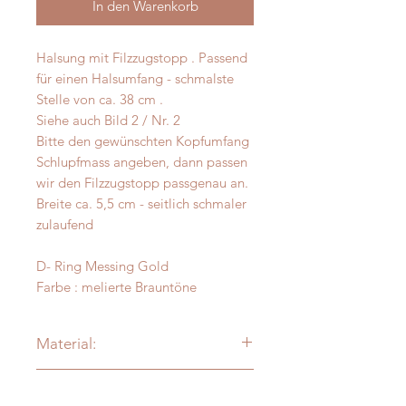
In den Warenkorb
Halsung mit Filzzugstopp . Passend
für einen Halsumfang - schmalste
Stelle von ca. 38 cm .
Siehe auch Bild 2 / Nr. 2
Bitte den gewünschten Kopfumfang
Schlupfmass angeben, dann passen
wir den Filzzugstopp passgenau an.
Breite ca. 5,5 cm - seitlich schmaler
zulaufend
D- Ring Messing Gold
Farbe : melierte Brauntöne
Material:
Alpaka - Merinofilz
Messanleitung
Verzierung: je nach Modell: