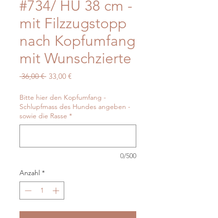
#734/ HU 38 cm -
mit Filzzugstopp
nach Kopfumfang
mit Wunschzierte
Standardpreis
Sale-
 36,00 € 
33,00 €
Preis
Bitte hier den Kopfumfang -
Schlupfmass des Hundes angeben -
sowie die Rasse
*
0/500
Anzahl
*