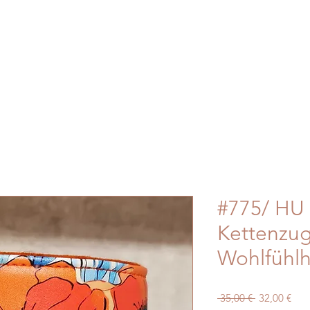
#775/ HU 
Kettenzug
Wohlfühlh
Standardpre
Sale
 35,00 € 
32,00 €