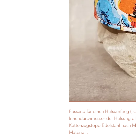
Passend für einen Halsumfang ( s
Innendurchmesser der Halsung plu
Kettenzugstopp Edelstahl nach M
Material :