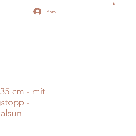
Anmelden
35 cm - mit
stopp -
alsun
is
-