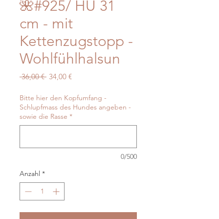
🌺#925/ HU 31
cm - mit
Kettenzugstopp -
Wohlfühlhalsun
Standardpreis
Sale-
 36,00 € 
34,00 €
Preis
Bitte hier den Kopfumfang -
Schlupfmass des Hundes angeben -
sowie die Rasse
*
0/500
Anzahl
*