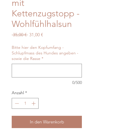
mit
Kettenzugstopp -
Wohlfühlhalsun
Standardpreis
Sale-
 35,00 € 
31,00 €
Preis
Bitte hier den Kopfumfang -
Schlupfmass des Hundes angeben -
sowie die Rasse
*
0/500
Anzahl
*
In den Warenkorb