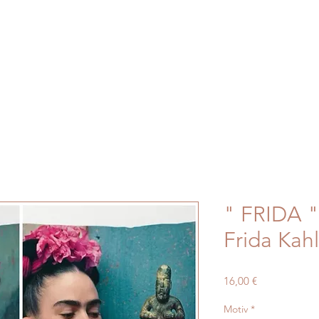
" FRIDA "
Frida Kah
Preis
16,00 €
Motiv
*