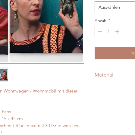
Auswählen
Anzahl
*
In
Material
Leinenmischgeweb
hren Wohnwagen / Wohnmobil mit dieser
waschbar bei 30 Grad
gedreht waschen)
a Fans.
a. 45 x 45 cm
waschmittel bei maximal 30 Grad waschen,
!!