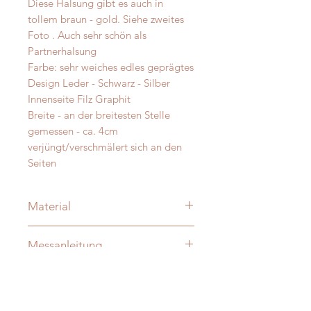
Diese Halsung gibt es auch in
tollem braun - gold. Siehe zweites
Foto . Auch sehr schön als
Partnerhalsung
Farbe: sehr weiches edles geprägtes
Design Leder - Schwarz - Silber
Innenseite Filz Graphit
Breite - an der breitesten Stelle
gemessen - ca. 4cm
verjüngt/verschmälert sich an den
Seiten
Material
Merino und Alpakawolle
Messanleitung
Verzierung: je nach Modell:
vermessingt - messing- antik-silber
Damit Ihre Massanfertigung nachher
D-Ringe: Vollmessing o. Edelstahl -
auch perfekt passt messen Sie Ihren
verschweisst
Hund bitte direkt aus -
ohne
Die Halsungen sind innen - nicht