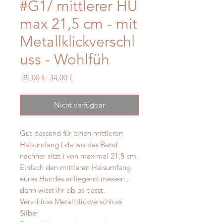
#G1/ mittlerer HU
max 21,5 cm - mit
Metallklickverschl
uss - Wohlfüh
Standardpreis
Sale-
 39,00 € 
34,00 €
Preis
Nicht verfügbar
Gut passend für einen mittleren
Halsumfang ( da wo das Band
nachher sitzt ) von maximal 21,5 cm.
Einfach den mittleren Halsumfang
eures Hundes anliegend messen ,
dann wisst ihr ob es passt.
Verschluss Metallklickverschluss
Silber