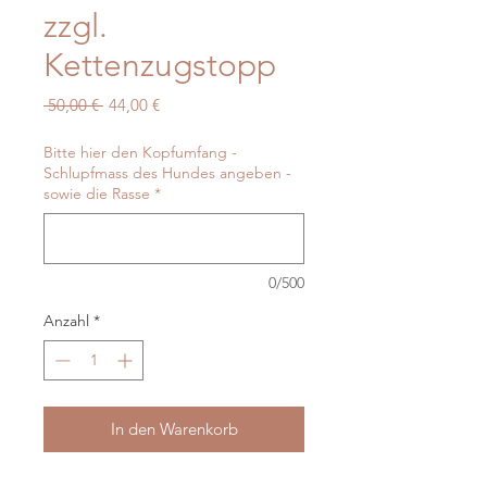
zzgl.
Kettenzugstopp
Standardpreis
Sale-
 50,00 € 
44,00 €
Preis
Bitte hier den Kopfumfang -
Schlupfmass des Hundes angeben -
sowie die Rasse
*
0/500
Anzahl
*
In den Warenkorb