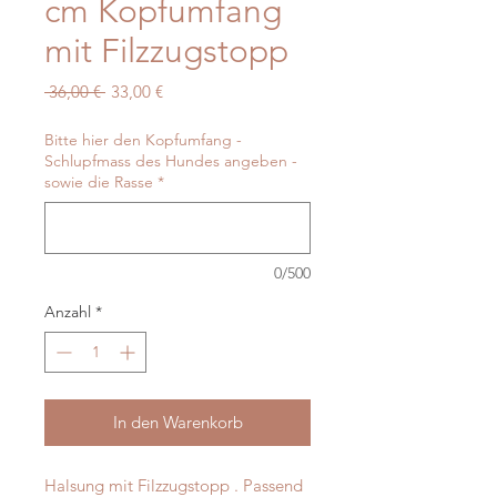
cm Kopfumfang
mit Filzzugstopp
Standardpreis
Sale-
 36,00 € 
33,00 €
Preis
Bitte hier den Kopfumfang -
Schlupfmass des Hundes angeben -
sowie die Rasse
*
0/500
Anzahl
*
In den Warenkorb
Halsung mit Filzzugstopp . Passend