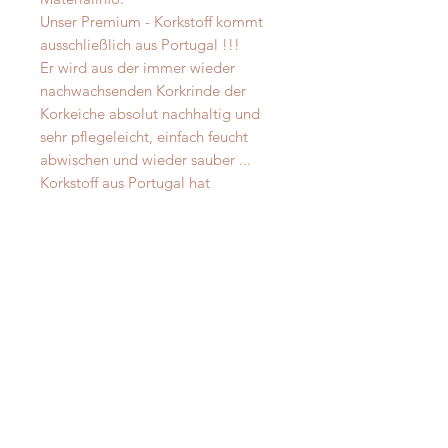
Unser Premium - Korkstoff kommt
ausschließlich aus Portugal !!!
Er wird aus der immer wieder
nachwachsenden Korkrinde der
Korkeiche absolut nachhaltig und
sehr pflegeleicht, einfach feucht
abwischen und wieder sauber ...
Korkstoff aus Portugal hat
Qualitäten die deutlich über den
leider oft angebotenen
Fernostimporten liegen.
Im Gegensatz zu diesen Produkten
ist Korkstoff aus Portugal nicht
brüchig und Sie haben bei
entsprechender Pflege lange Freude
daran.
Material