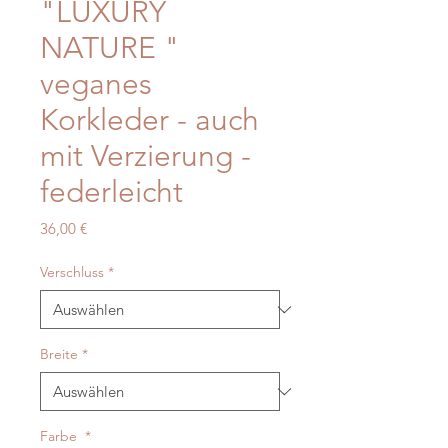
"LUXURY
NATURE "
veganes
Korkleder - auch
mit Verzierung -
federleicht
Preis
36,00 €
Verschluss
*
Breite
*
Farbe
*