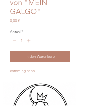
von "MEIN
GALGO"
Preis
0,00 €
Anzahl
*
In den Warenkorb
comming soon