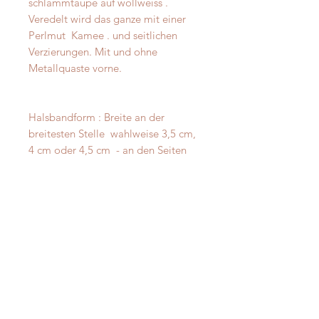
schlammtaupe auf wollweiss . 
Veredelt wird das ganze mit einer 
Perlmut  Kamee . und seitlichen 
Verzierungen. Mit und ohne 
Metallquaste vorne.

Halsbandform : Breite an der 
breitesten Stelle  wahlweise 3,5 cm, 
4 cm oder 4,5 cm  - an den Seiten 
schmaler verlaufend
Material
Alpaka - Merinofilz
Messanleitung
Verzierung: je nach Modell:
vermessingt - messing- antik-silber
Damit Ihre Massanfertigung auch
Verstärkung durch innenliegendes
perfekt passt, messen Sie Ihren
Gurtband
Hund bitte direkt aus -
ohne
D-Ringe: Vollmessing o. Edelstahl -