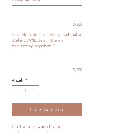
sowie die Rasse
*
0/500
Bitte hier den Halsumfang - schmalste
Stelle SOWIE den mittleren
Halsumfang angeben
*
0/500
Anzahl
*
In den Warenkorb
Ein Traum in wunschönem 