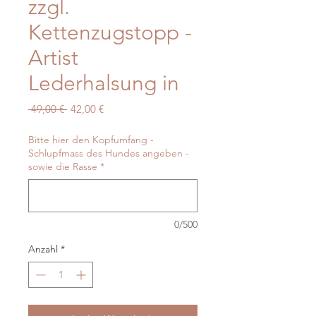
zzgl.
Kettenzugstopp -
Artist
Lederhalsung in
Standardpreis
Sale-
 49,00 € 
42,00 €
Preis
Bitte hier den Kopfumfang -
Schlupfmass des Hundes angeben -
sowie die Rasse
*
0/500
Anzahl
*