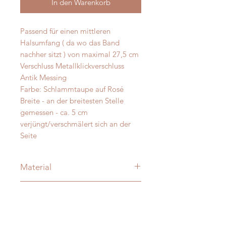
In den Warenkorb
Passend für einen mittleren
Halsumfang ( da wo das Band
nachher sitzt ) von maximal 27,5 cm
Verschluss Metallklickverschluss
Antik Messing
Farbe: Schlammtaupe auf Rosé
Breite - an der breitesten Stelle
gemessen - ca. 5 cm
verjüngt/verschmälert sich an der
Seite
Material
Merino und Alpakawolle
Messanleitung
Verzierung: je nach Modell:
vermessingt - messing- antik-silber
Damit Ihre Massanfertigung nachher
D-Ringe: Vollmessing o. Edelstahl -
auch perfekt passt messen Sie Ihren