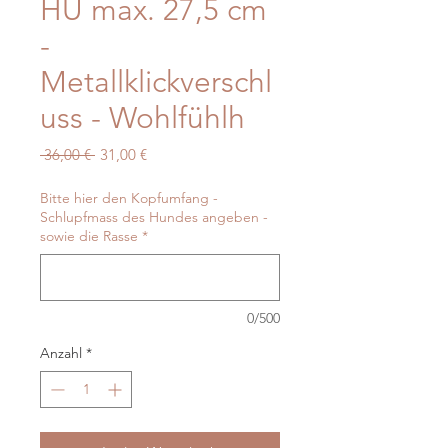
HU max. 27,5 cm
-
Metallklickverschl
uss - Wohlfühlh
Standardpreis
Sale-
 36,00 € 
31,00 €
Preis
Bitte hier den Kopfumfang -
Schlupfmass des Hundes angeben -
sowie die Rasse
*
0/500
Anzahl
*